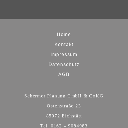
Home
Kontakt
Impressum
Datenschutz
AGB
Schermer Planung GmbH & CoKG
Ostenstraße 23
85072 Eichstätt
Tel. 0162 – 9084983